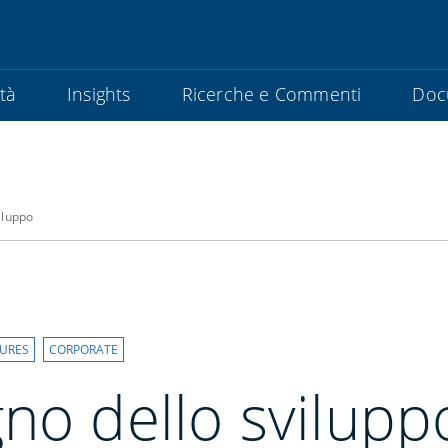
ità
Insights
Ricerche e Commenti
Doc
iluppo
TURES
CORPORATE
no dello svilupp