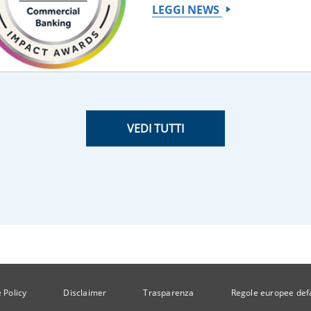
LEGGI NEWS
VEDI TUTTI
 Policy
Disclaimer
Trasparenza
Regole europee def