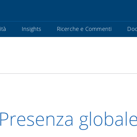
ità
Insights
Ricerche e Commenti
Doc
Presenza global