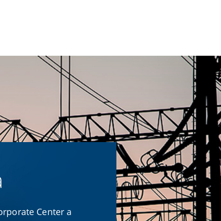
a
orporate Center a