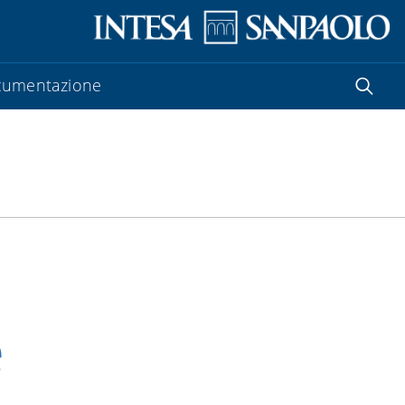
umentazione
e