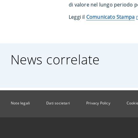
di valore nel lungo periodo p
Leggi il
Comunicato Stampa
News correlate
Note legali
Dati societari
Privacy Policy
Cookie