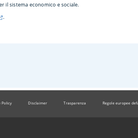
er il sistema economico e sociale.
.
 Policy
Disclaimer
Trasparenza
Regole europee def