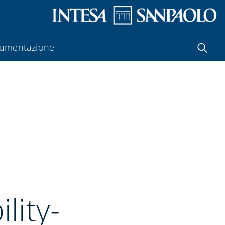
umentazione
lity-