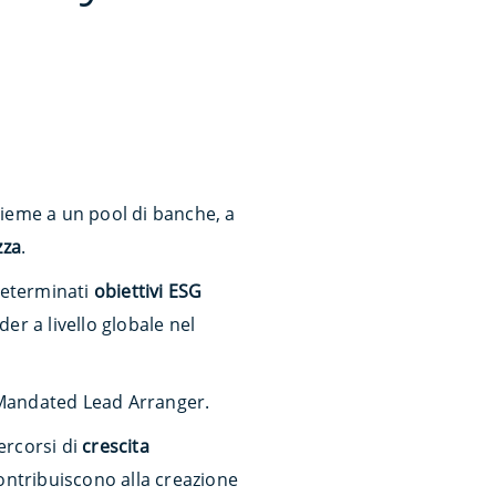
ieme a un pool di banche, a
zza
.
determinati
obiettivi ESG
er a livello globale nel
e Mandated Lead Arranger.
ercorsi di
crescita
ontribuiscono alla creazione