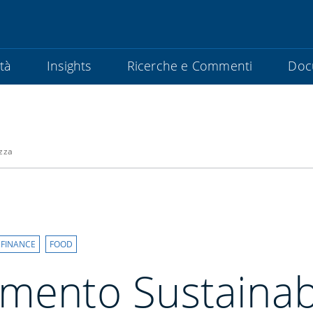
ità
Insights
Ricerche e Commenti
Doc
azza
 FINANCE
FOOD
mento Sustainabi