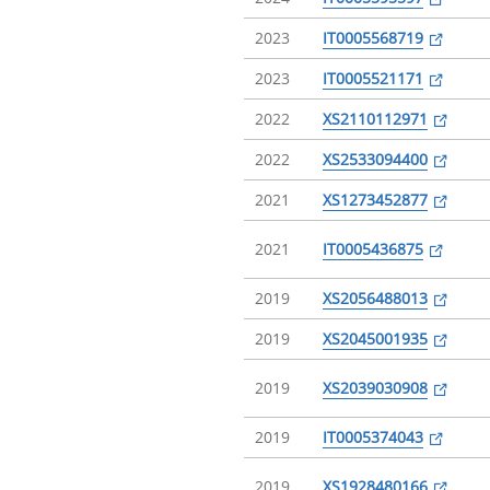
2023
IT0005568719
2023
IT0005521171
2022
XS2110112971
2022
XS2533094400
2021
XS1273452877
2021
IT0005436875
2019
XS2056488013
2019
XS2045001935
2019
XS2039030908
2019
IT0005374043
2019
XS1928480166