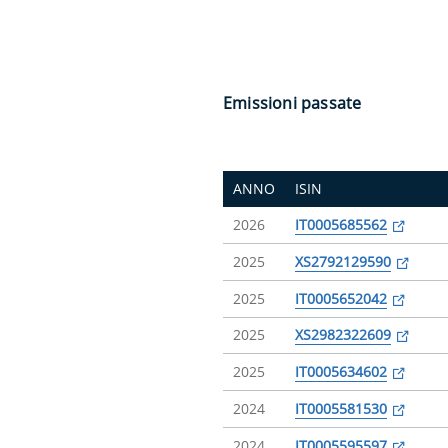
Emissioni passate
ANNO
ISIN
2026
IT0005685562
2025
XS2792129590
2025
IT0005652042
2025
XS2982322609
2025
IT0005634602
2024
IT0005581530
2024
IT0005595597