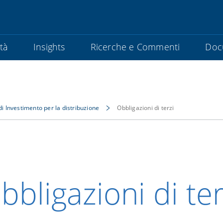
ità
Insights
Ricerche e Commenti
Doc
di Investimento per la distribuzione
Obbligazioni di terzi
bbligazioni di ter