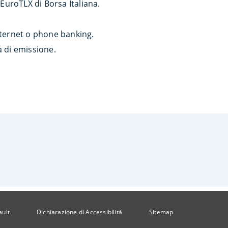
EuroTLX di Borsa Italiana.
internet o phone banking.
a di emissione.
ault
Dichiarazione di Accessibilità
Sitemap