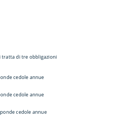
ratta di tre obbligazioni
ponde cedole annue
ponde cedole annue
sponde cedole annue