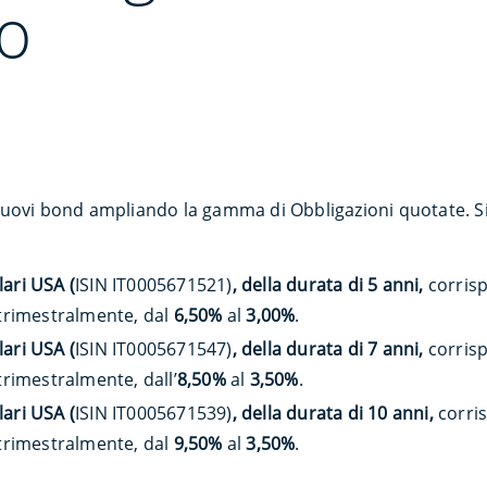
o
uovi bond ampliando la gamma di Obbligazioni quotate. Si t
ari USA (
ISIN
IT0005671521)
, della durata di 5 anni,
corris
 trimestralmente, dal
6,50%
al
3,00%
.
ari USA (
ISIN
IT0005671547)
, della durata di 7 anni,
corris
trimestralmente, dall’
8,50%
al
3,50%
.
ari USA (
ISIN
IT0005671539)
, della durata di 10 anni,
corri
 trimestralmente, dal
9,50%
al
3,50%
.