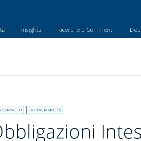
ità
Insights
Ricerche e Commenti
Doc
A SANPAOLO
CAPITAL MARKETS
bbligazioni Inte