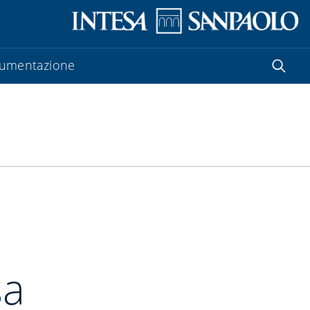
umentazione
sa