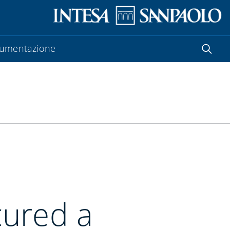
umentazione
cured a