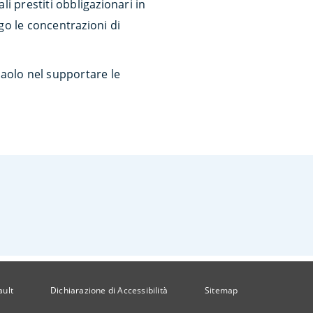
i prestiti obbligazionari in
go le concentrazioni di
aolo nel supportare le
ault
Dichiarazione di Accessibilità
Sitemap