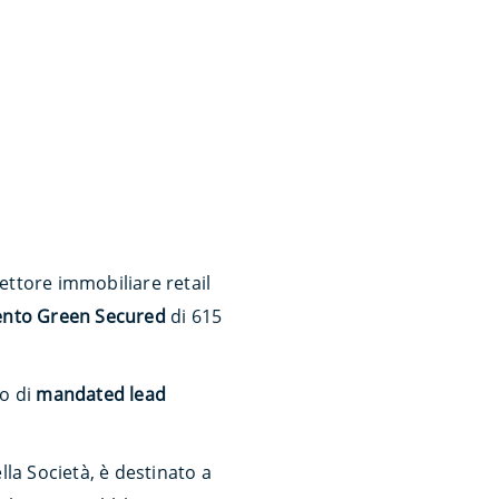
settore immobiliare retail
mento Green Secured
di 615
lo di
mandated lead
lla Società, è destinato a