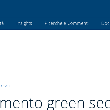
ità
Insights
Ricerche e Commenti
Doc
PORATE
amento green se