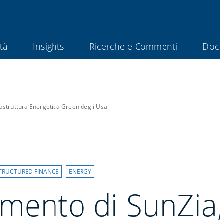
ità
Insights
Ricerche e Commenti
Doc
rastruttura Energetica Green degli Usa
TRUCTURED FINANCE
ENERGY
mento di SunZia, 