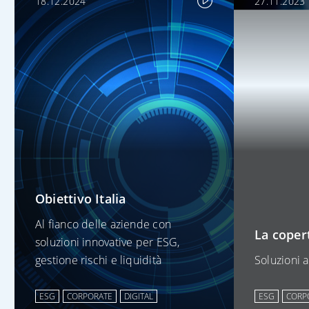
18.12.2024
27.11.2023
Obiettivo Italia
Al fianco delle aziende con
La copert
soluzioni innovative per ESG,
gestione rischi e liquidità
Soluzioni 
ESG
CORPORATE
DIGITAL
ESG
CORP