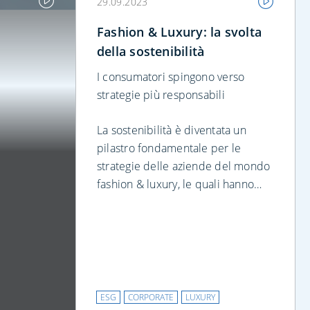
29.09.2023
Fashion & Luxury: la svolta
della sostenibilità
I consumatori spingono verso
strategie più responsabili
La sostenibilità è diventata un
pilastro fondamentale per le
strategie delle aziende del mondo
fashion & luxury, le quali hanno
fatto passi da gigante
raggiungendo importanti obiettivi,
impensabili fino a pochi anni fa.
ESG
CORPORATE
LUXURY