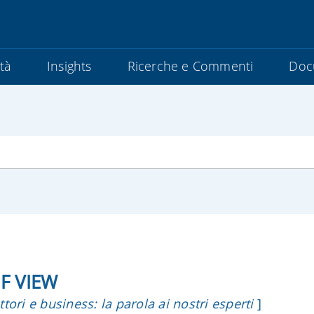
ità
Insights
Ricerche e Commenti
Doc
F VIEW
ttori e business: la parola ai nostri esperti
]