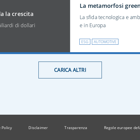
La metamorfosi green
a la crescita
La sfida tecnologica e ambi
liardi di dollari
e in Europa
ESG
AUTOMOTIVE
CARICA ALTRI
 Policy
Disclaimer
Trasparenza
Regole europee def