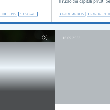
Il ruolo dei capitali privati p
NSTITUTIONS
CORPORATE
CAPITAL MARKETS
FINANCIAL INST
16.09.2022