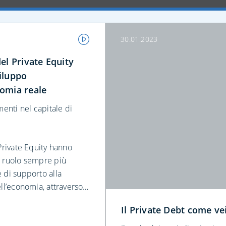
30.01.2023
del Private Equity
viluppo
nomia reale
menti nel capitale di
 Private Equity hanno
 ruolo sempre più
 di supporto alla
ll’economia, attraverso i
imenti.
Il Private Debt come ve