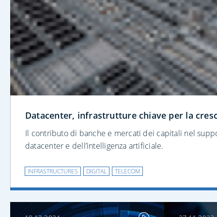
Datacenter, infrastrutture chiave per la cresc
Il contributo di banche e mercati dei capitali nel supp
datacenter e dell’intelligenza artificiale.
INFRASTRUCTURES
DIGITAL
TELECOM