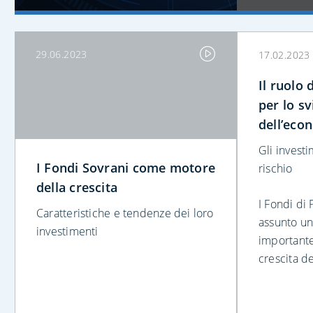
29.06.2023
17.02.2023
Il ruolo 
per lo s
dell’eco
Gli investi
I Fondi Sovrani come motore
rischio
della crescita
I Fondi di
Caratteristiche e tendenze dei loro
assunto un
investimenti
importante
crescita de
loro invest