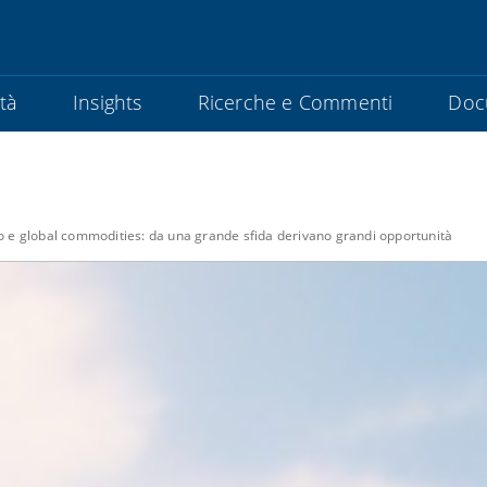
ità
Insights
Ricerche e Commenti
Doc
 e global commodities: da una grande sfida derivano grandi opportunità