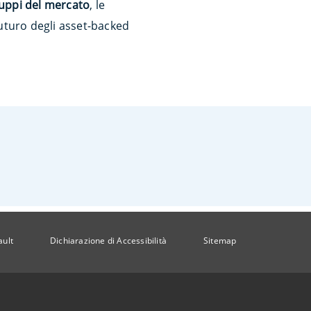
luppi del mercato
, le
futuro degli asset-backed
ault
Dichiarazione di Accessibilità
Sitemap