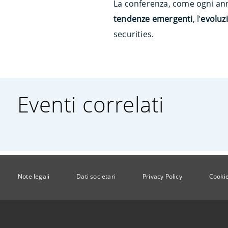
La conferenza, come ogni anno
tendenze emergenti
, l’
evoluz
securities.
Eventi correlati
Note legali
Dati societari
Privacy Policy
Cookie