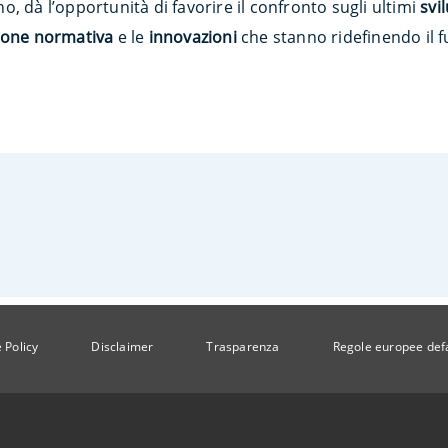
, dà l’opportunità di favorire il confronto sugli ultimi
svi
ione normativa
e le
innovazioni
che stanno ridefinendo il 
 Policy
Disclaimer
Trasparenza
Regole europee def