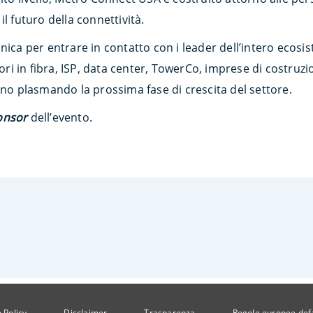
l futuro della connettività.
nica per entrare in contatto con i leader dell’intero ecosi
tori in fibra, ISP, data center, TowerCo, imprese di costruzio
nno plasmando la prossima fase di crescita del settore.
onsor
dell’evento.
 Policy
Disclaimer
Trasparenza
Regole europee def