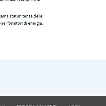
stema statunitense delle
ne, fornitori di energia,
ault
Dichiarazione di Accessibilità
Sitemap