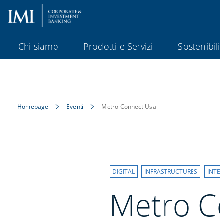
Chi siamo
Prodotti e Servizi
Sostenibil
Homepage
Eventi
Metro Connect Usa
DIGITAL
INFRASTRUCTURES
INT
Metro Co