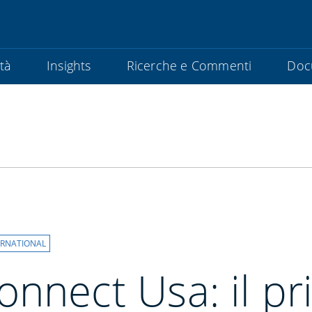
ità
Insights
Ricerche e Commenti
Doc
ERNATIONAL
nnect Usa: il pr