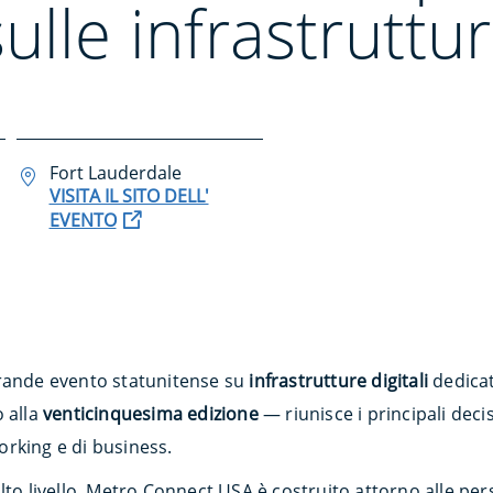
lle infrastruttur
Fort Lauderdale
VISITA IL SITO DELL'
EVENTO
grande evento statunitense su
infrastrutture digitali
dedicat
o alla
venticinquesima edizione
— riunisce i principali dec
rking e di business.
to livello, Metro Connect USA è costruito attorno alle perso