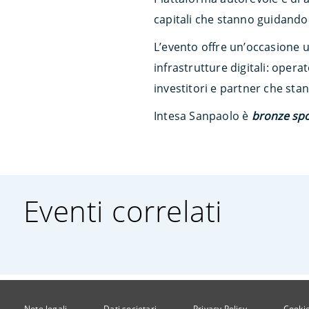
capitali che stanno guidando i
L’evento offre un’occasione u
infrastrutture digitali: opera
investitori e partner che sta
Intesa Sanpaolo è
bronze sp
Eventi correlati
Note legali
Dati societari
Privacy Policy
Cookie