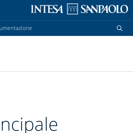
umentazione
incipale