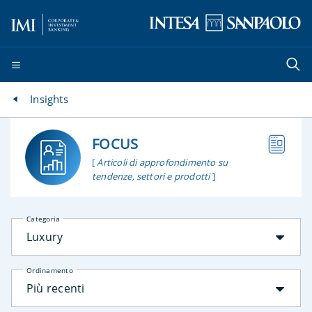
Insights
FOCUS
[
Articoli di approfondimento su
tendenze, settori e prodotti
]
Categoria
Luxury
Ordinamento
Più recenti