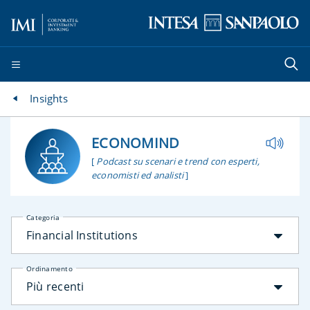
Insights
ECONOMIND
[
Podcast su scenari e trend con esperti,
economisti ed analisti
]
Categoria
Financial Institutions
Ordinamento
Più recenti