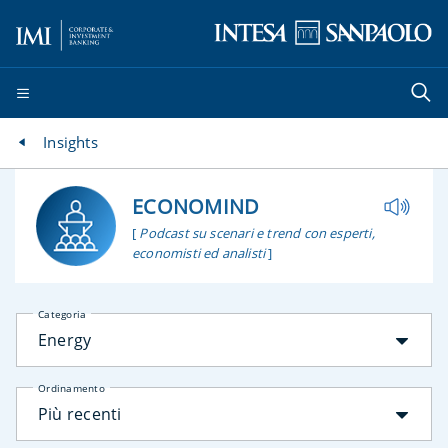
Insights
ECONOMIND
[
Podcast su scenari e trend con esperti,
economisti ed analisti
]
Categoria
Energy
Ordinamento
Più recenti