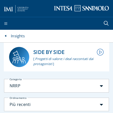
Insights
SIDE BY SIDE
[
Progetti di valore: i deal raccontati dai
protagonisti
]
Categoria
NRRP
Ordinamento
Più recenti