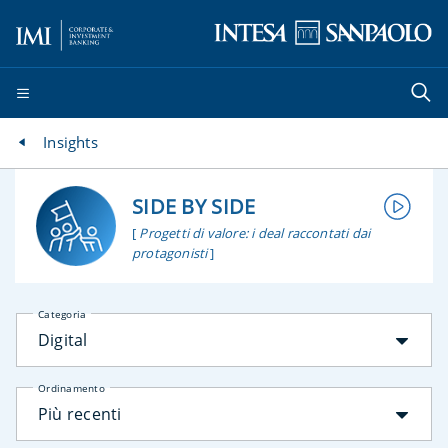
Insights
SIDE BY SIDE
[
Progetti di valore: i deal raccontati dai
protagonisti
]
Categoria
Digital
Ordinamento
Più recenti