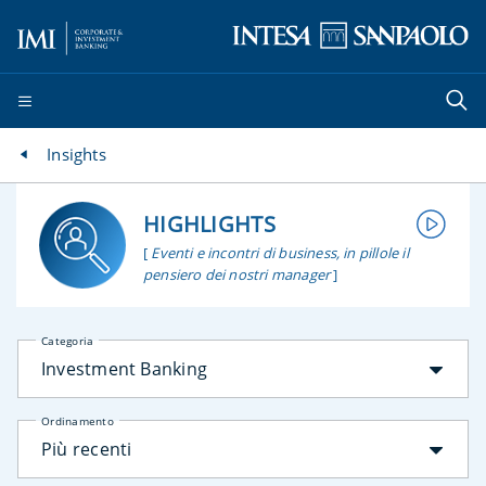
Insights
HIGHLIGHTS
[
Eventi e incontri di business, in pillole il
pensiero dei nostri manager
]
Categoria
Investment Banking
Ordinamento
Più recenti