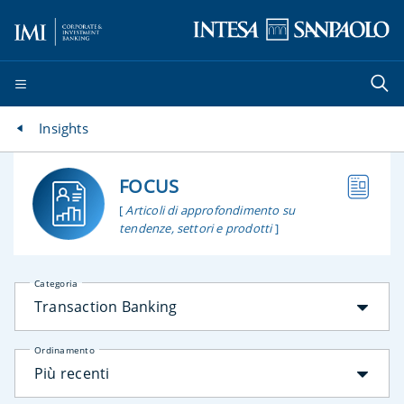
Insights
FOCUS
[
Articoli di approfondimento su
tendenze, settori e prodotti
]
Categoria
Transaction Banking
Ordinamento
Più recenti