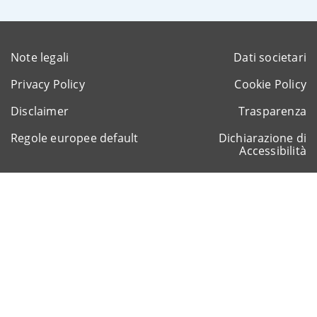
Note legali
Dati societari
Privacy Policy
Cookie Policy
Disclaimer
Trasparenza
Regole europee default
Dichiarazione di
Accessibilità
Sitemap
Rappresentante del gruppo IVA Intesa Sanpaolo
P.IVA 11991500015