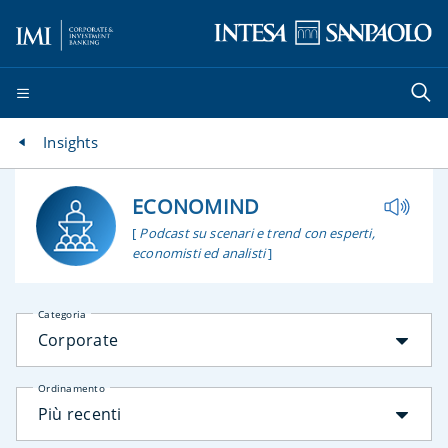
Insights
ECONOMIND
[
Podcast su scenari e trend con esperti,
economisti ed analisti
]
Categoria
Corporate
Ordinamento
Più recenti